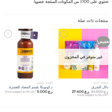
تحتوي على 100٪ من المكونات المنتجة عضويا.
منتجات ذات صلة
تخفيض!
Add to
Add to
Wishlist
Wishlist
غير متوفر في المخزون
منتجات اخرى
العناية بالشعر
دلال الشرق
د.كونوبكا بلسم المضاد للقشرة
السعر
السعر
ر.ع.
34.300
ر.ع.
27.400
ر.ع.
5.000
Price subject to 5% VAT
الأصلي
الحالي
Price subject to 5% VAT
هو:
هو:
ر.ع.34.300.
ر.ع.27.400.