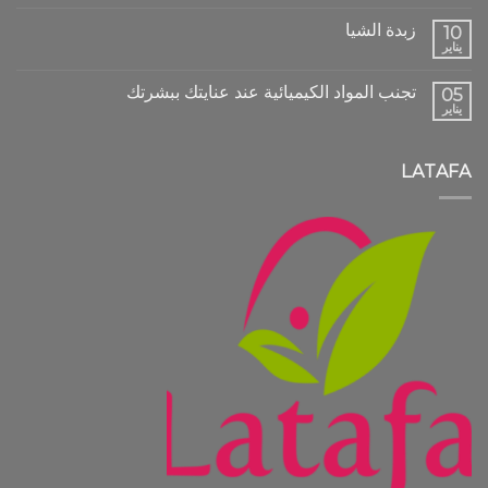
زبدة الشيا
10
يناير
تجنب المواد الكيميائية عند عنايتك ببشرتك
05
يناير
LATAFA