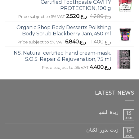
Certified Toothpaste CAVITY
PROTECTION, 100 g
السعر
السعر
ر.ع.
4.200
ر.ع.
2.520
Price subject to 5% VAT
الأصلي
الحالي
Organic Shop Body Desserts Polishing
هو:
هو:
Body Scrub Blackberry Jam, 450 ml
ر.ع.4.200.
ر.ع.2.520.
السعر
السعر
ر.ع.
11.400
ر.ع.
6.840
Price subject to 5% VAT
الأصلي
الحالي
NS. Natural certified hand cream-mask.
هو:
هو:
S.O.S. Repair & Rejuvenation, 75 ml
ر.ع.11.400.
ر.ع.6.840.
ر.ع.
4.400
Price subject to 5% VAT
LATEST NEWS
زبدة الشيا
13
يونيو
زيت بذور الكتان
13
يونيو