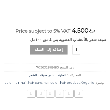
4.500
ر.ع.
Price subject to 5% VAT
صبغة شعر بالأعشاب العضوية بني غامق ١٠٠مل
كمية صبغة شعر بالأعشاب العضوية بني غامق
إضافة إلى السلة
رمز المنتج:
705632869185
التصنيفات:
العناية بالشعر
,
صبغات الشعر
الوسوم:
Organic
,
hair product
,
hair color
,
hair care
,
hair
,
color hair