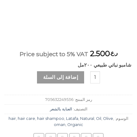
2.500
ر.ع.
Price subject to 5% VAT
شامبو نباتي طبيعي ٢٠٠مل
كمية شامبو نباتي طبيعي
إضافة إلى السلة
رمز المنتج:
705632249536
التصنيف:
العناية بالشعر
الوسوم:
,
Olive
,
Oil
,
Natural
,
Latafa
,
hair shampoo
,
hair care
,
hair
oman
,
Organic