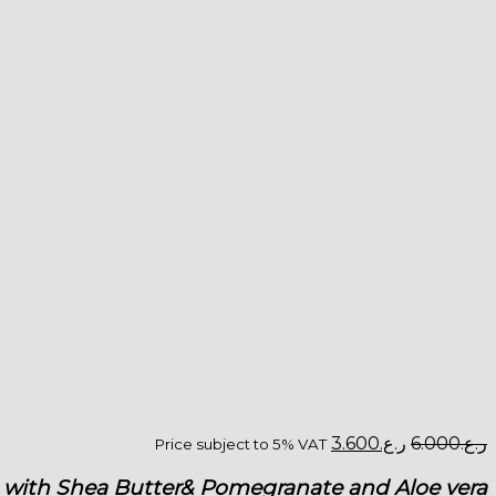
السعر
السعر
ر.ع.
6.000
ر.ع.
3.600
Price subject to 5% VAT
الأصلي
الحالي
هو:
هو:
 with Shea Butter& Pomegranate and Aloe vera