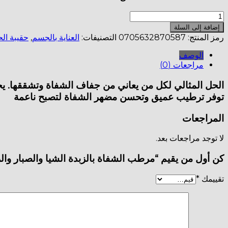
ر.ع.6.000.
ر.ع.3.600.
كمية
مرطب
إضافة إلى السلة
الشفاة
رمز المنتج:
0705632870587
التصنيفات:
العناية بالجسم
,
حقيبة الح
بالزبدة
الشيا
الوصف
والصبار
مراجعات (0)
والرمان
الحل المثالي لكل من يعاني من جفاف الشفاة وتشققها. يحت
توفر ترطيب عميق وتحسن مضهر الشفاة لتصبح ناعمة
المراجعات
لا توجد مراجعات بعد.
كن أول من يقيم “مرطب الشفاة بالزبدة الشيا والصبار وال
تقييمك
*