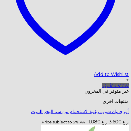
Add to Wishlist
+
Quick View
غير متوفر في المخزون
منتجات اخرى
أورجانيك شوب رغوة الاستحمام من سبا البحر الميت
السعر
السعر
ر.ع.
3.600
ر.ع.
1.080
Price subject to 5% VAT
الأصلي
الحالي