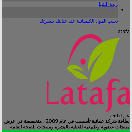
زبدة الشيا
05
يناير
تجنب المواد الكيميائية عند عنايتك ببشرتك
Latafa
عن لطافة
لطافة شركة عمانية تأسست في عام 2009 ، متخصصة في عرض
منتجات عضوية وطبيعية للعناية بالبشرة ومنتجات للصحة العامة