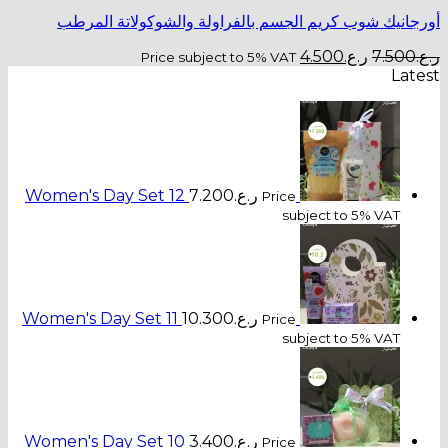
أورجانيك شوب كريم الجسم بالفراولة والشوكولاتة المرطب
السعر
السعر
ر.ع.
7.500
ر.ع.
4.500
Price subject to 5% VAT
الأصلي
الحالي
Latest
هو:
هو:
ر.ع.7.500.
ر.ع.4.500.
ر.ع.
7.200
Women's Day Set 12
Price
subject to 5% VAT
ر.ع.
10.300
Women's Day Set 11
Price
subject to 5% VAT
ر.ع.
3.400
Women's Day Set 10
Price