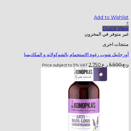
Add to Wishlist
+
Quick View
غير متوفر في المخزون
منتجات اخرى
أورجانيك شوب رغوة الإستحمام بالشوكولاته و المكاديميا
السعر
السعر
ر.ع.
5.500
ر.ع.
2.750
Price subject to 5% VAT
الأصلي
الحالي
هو:
هو:
ر.ع.5.500.
ر.ع.2.750.