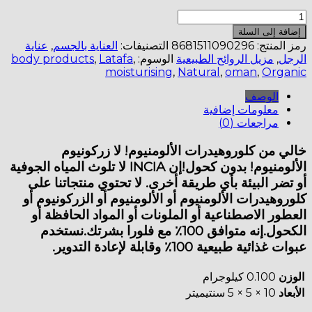
كمية
سائل
إضافة إلى السلة
مزيل
رمز المنتج:
8681511090296
التصنيفات:
العناية بالجسم
,
عناية
رائحة
الرجل
,
مزيل الروائح الطبيعية
الوسوم:
,
Latafa
,
body products
العرق
moisturising
,
Natural
,
oman
,
Organic
للرجال
الوصف
معلومات إضافية
مراجعات (0)
خالي من كلوروهيدرات الألومنيوم! لا زركونيوم
الألومنيوم! بدون كحول!إن INCIA لا تلوث المياه الجوفية
أو تضر البيئة بأي طريقة أخرى. لا تحتوي منتجاتنا على
كلوروهيدرات الألومنيوم أو الألومنيوم أو الزركونيوم أو
العطور الاصطناعية أو الملونات أو المواد الحافظة أو
الكحول.إنه متوافق 100٪ مع فلورا بشرتك.نستخدم
عبوات غذائية طبيعية 100٪ وقابلة لإعادة التدوير.
الوزن
0.100 كيلوجرام
الأبعاد
10 × 5 × 5 سنتيميتر