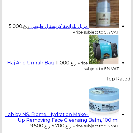
مزيل للرائحة كريستال طبيعي
ر.ع.
5.000
Price subject to 5% VAT
ر.ع.
11.000
Haj And Umrah Bag
Price
subject to 5% VAT
Top Rated
Lab by NS. Biome. Hydration Make-
Up Removing Face Cleansing Balm, 100 ml
السعر
السعر
ر.ع.
5.700
ر.ع.
9.500
Price subject to 5% VAT
الحالي
الأصلي