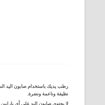
رطب يديك باستخدام صابون اليد السا
نظيفة وناعمة ونضرة.
لا يحتوي صابون اليد على أي بارابين 