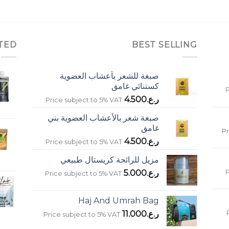
ر.ع.9.500.
ر.ع.5.700.
TED
BEST SELLING
صبغة للشعر بأعشاب العضوية
كستنائي غامق
P
ر.ع.
4.500
Price subject to 5% VAT
صبغة شعر بالأعشاب العضوية بني
غامق
Pr
ر.ع.
4.500
Price subject to 5% VAT
مزيل للرائحة كريستال طبيعي
P
ر.ع.
5.000
Price subject to 5% VAT
Haj And Umrah Bag
ر.ع.
11.000
Price subject to 5% VAT