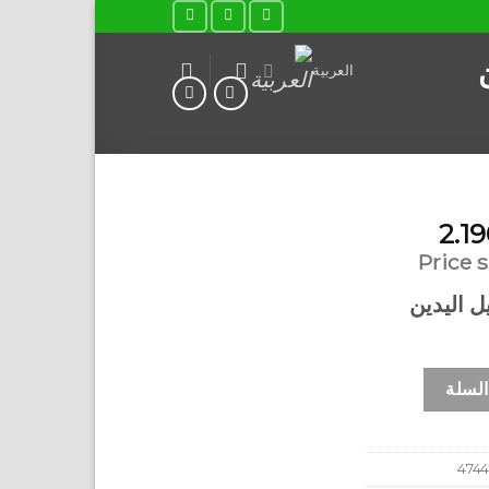
العربية
ر
السعر
2.1
لي
الحالي
Price 
هو:
 اليدين
ر.ع.2.190.
سيل اليدين بالرمان
السلة
4744