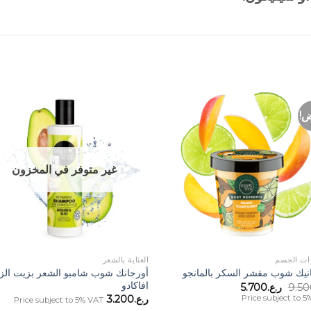
ض!
o
Add to
st
Wishlist
غير متوفر في المخزون
+
+
ت الجسم
العناية بالشعر
أورجانك شوب شامبو الشعر بزيت الزي
نيك شوب مقشر السكر بالمانجو
افاكادو
السعر
السعر
9.50
ر.ع.
5.700
الأصلي
الحالي
Price subject to 
ر.ع.
3.200
Price subject to 5% VAT
هو:
هو: