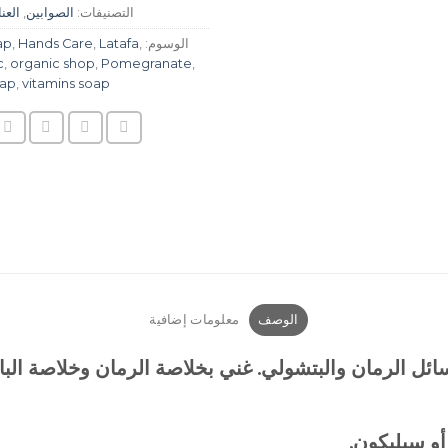
التصنيفات:
الصوابين
,
العنا
الوسوم:
,
Latafa
,
Hands Care
,
ap
c
,
organic shop
,
Pomegranate
,
oap
,
vitamins soap
الوصف
معلومات إضافية
ئل الرمان والبتشولي. غني بخلاصة الرمان وخلاصة البا
أو سيليكون.