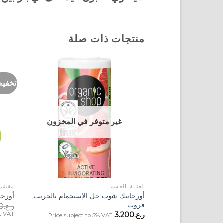
منتجات ذات صلة
تخفي
Add to
Wishlist
غير متوفر في المخزون
+
العناية بالجسم
مقشرا
أورجانيك شوب جل الإستحمام بالجريب
أورجا
فروت
ر.ع.
0
5% VAT
ر.ع.
3.200
Price subject to 5% VAT