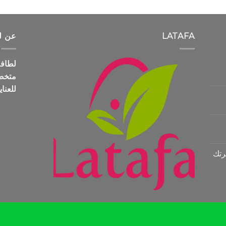
LATAFA
عن ل
متخص
للعنا
رتك