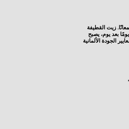
انًا. زيت القطيفة
مًا بعد يوم، يصبح
 حريرية ولمعانًا فاخرًا. طبيعي 98% أصل المجموع معتمد من BDIH (الكون الطبيعي) تؤكد شهادة BDIH معايير الجودة الألمانية