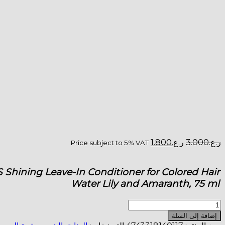
السعر
السعر
ر.ع.
3.000
ر.ع.
1.800
Price subject to 5% VAT
الأصلي
الحالي
هو:
هو:
ر.ع.3.000.
ر.ع.1.800.
 Shining Leave-In Conditioner for Colored Hair
Water Lily and Amaranth, 75 ml
كمية
OS
إضافة إلى السلة
Shining