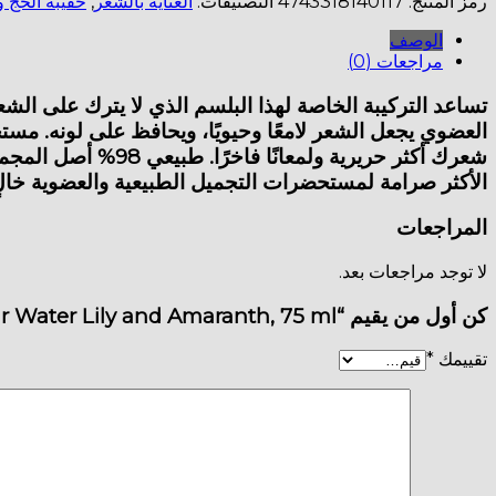
رمز المنتج:
4743318140117
التصنيفات:
العناية بالشعر
,
حقيبة الحج و
Leave-
In
الوصف
Conditioner
مراجعات (0)
for
Colored
تساعد التركيبة الخاصة لهذا البلسم الذي لا يترك على الش
Hair
العضوي يجعل الشعر لامعًا وحيويًا، ويحافظ على لونه. مستخل
Water
Lily
الأكثر صرامة لمستحضرات التجميل الطبيعية والعضوية خالٍ
and
Amaranth,
المراجعات
75
ml
لا توجد مراجعات بعد.
كن أول من يقيم “OS Shining Leave-In Conditioner for Colored Hair Water Lily and Amaranth, 75 ml”
تقييمك
*