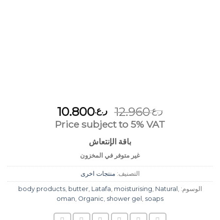
السعر
السعر
10.800
12.960
ر.ع.
ر.ع.
الأصلي
الحالي
Price subject to 5% VAT
هو:
هو:
باقة الإنتعاش
ر.ع.12.960.
ر.ع.10.800.
غير متوفر في المخزون
التصنيف:
منتجات اخرى
الوسوم:
,
Natural
,
moisturising
,
Latafa
,
butter
,
body products
oman
,
Organic
,
shower gel
,
soaps