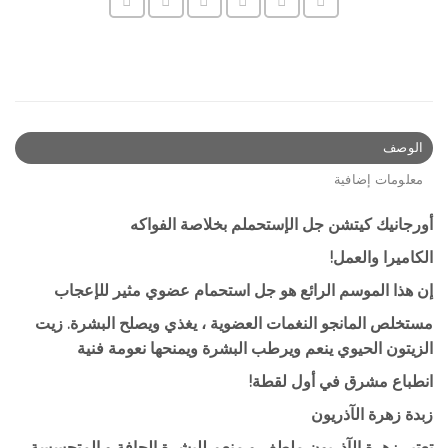
الوصف
معلومات إضافية
أورجانيك كيتشن جل الإستحملم بخلاصة الفواكه
الكاميرا والعمل!
إن هذا الموسم الرائع هو جل استحمام عضوي مثير للإعجاب
مستخلص المانجو النغمات العضوية ، يغذي ويصلح البشرة. زيت
الزيتون الحيوي ينعم ويرطب البشرة ويمنحها نعومة فنية
انطباع مشرق في أول لقطة!
زبدة زهرة الآذريون
تعتبر زهرة الآذريون ملطف و منعم للبشرة الجافة و المتحسسة.