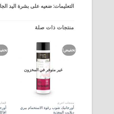
التعليمات: ضعيه على بشرة اليد الجافة
منتجات ذات صلة
تخفيض!
تخفي
Add to
Wishlist
غير متوفر في المخزون
+
منتجات اخرى
العناي
أورجانيك شوب رغوة الاستحمام بيري
أورج
ديلايت المغذية
افاكا