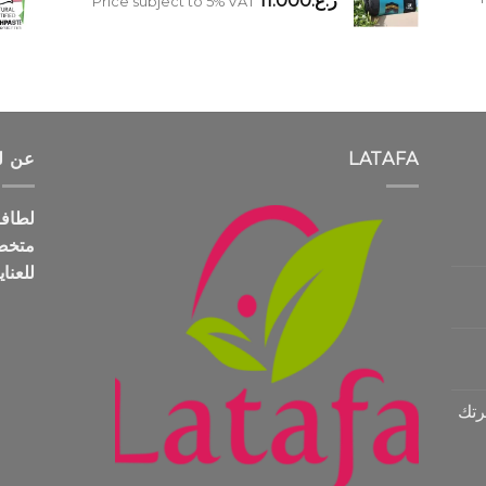
ر.ع.
11.000
Price subject to 5% VAT
LATAFA
عن ل
متخص
للعنا
رتك