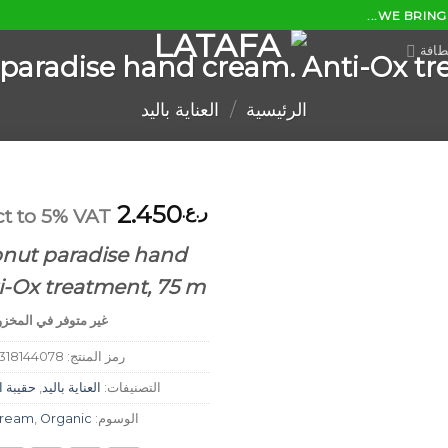
WE BRING 
طافة
paradise hand cream. Anti-Ox tr
الرئيسية
/
العناية باليد
2.450
ر.ع.
ct to 5% VAT
nut paradise hand
i-Ox treatment, 75 m
غير متوفر في المخز
رمز المنتج:
318144078
التصنيفات:
العناية باليد
,
حقيبة ا
الوسوم:
Organic
,
cream