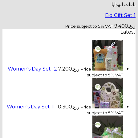
Price subje
ر.ع.
7.200
Women's Day Set 12
Pri
ر.ع.
10.300
Women's Day Set 11
Pri