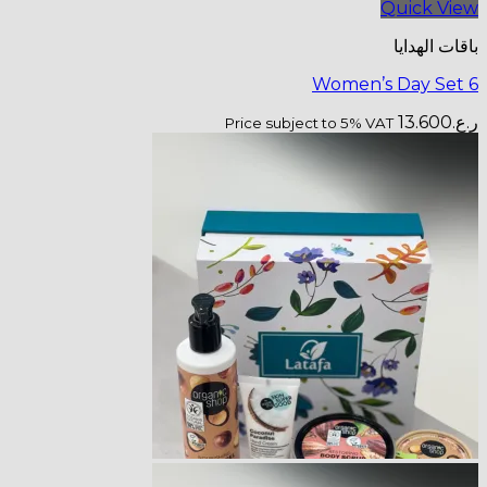
Price subjec