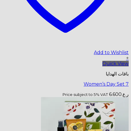
Price subj