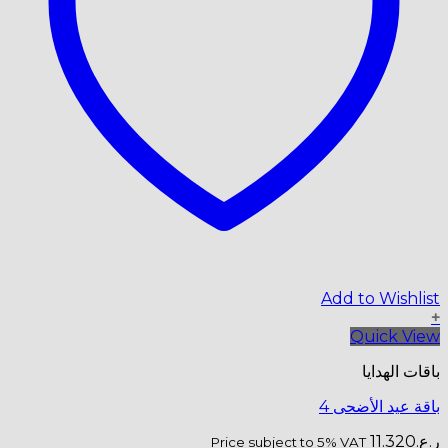
Price subje