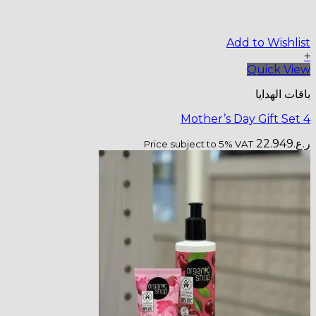
Moth
Price subjec