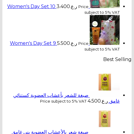
ر.ع.
3.400
Women's Day Set 10
Pri
ر.ع.
5.500
Women's Day Set 9
Pri
غة للشعر بأعشاب العضوية كستنائي
Price subject to 5% VA
غة شعر بالأعشاب العضوية بني غامق