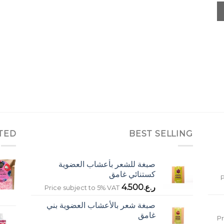
TED
BEST SELLING
صبغة للشعر بأعشاب العضوية
كستنائي غامق
P
ر.ع.
4.500
Price subject to 5% VAT
صبغة شعر بالأعشاب العضوية بني
غامق
Pr