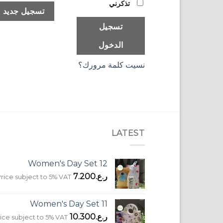
تذكرني
تسجيل جديد
تسجيل
الدخول
نسيت كلمة مرورك؟
LATEST
Women's Day Set 12
ر.ع.
7.200
rice subject to 5% VAT
Women's Day Set 11
ر.ع.
10.300
ice subject to 5% VAT