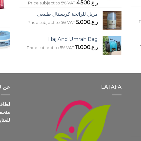
ر.ع.
4.500
Price subject to 5% VAT
مزيل للرائحة كريستال طبيعي
P
ر.ع.
5.000
Price subject to 5% VAT
Haj And Umrah Bag
ر.ع.
11.000
Price subject to 5% VAT
LATAFA
عن ل
متخص
للعنا