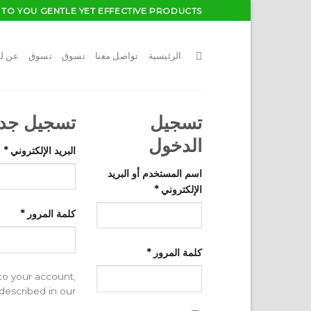
Skip
TO YOU GENTLE YET EFFECTIVE PRODUCTS...
to
content
الرئيسية
تواصل معنا
تسوق
تسوق
عن ل
تسجيل
تسجيل جدي
الدخول
البريد الإلكتروني
*
اسم المستخدم أو البريد
الإلكتروني
*
كلمة المرور
*
كلمة المرور
*
to your account,
described in our