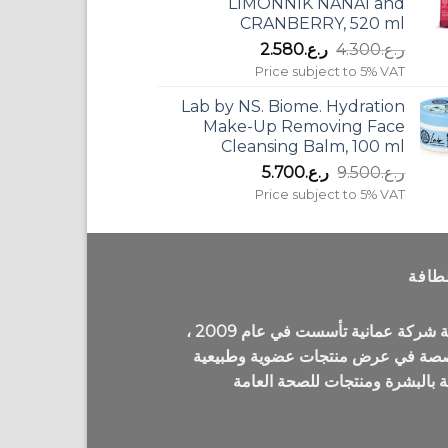
LIMONNIK NANAI and
CRANBERRY, 520 ml
السعر
السعر
ر.ع.
4.300
ر.ع.
2.580
الأصلي
الحالي
Price subject to 5% VAT
هو:
هو:
Lab by NS. Biome. Hydration
ر.ع.4.300.
ر.ع.2.580.
Make-Up Removing Face
Cleansing Balm, 100 ml
السعر
السعر
ر.ع.
9.500
ر.ع.
5.700
الأصلي
الحالي
Price subject to 5% VAT
هو:
هو:
ر.ع.9.500.
ر.ع.5.700.
طافة
لطافة شركة عمانية تأسست في عام 2009 ،
صة في عرض منتجات عضوية وطبيعية
ية بالبشرة ومنتجات للصحة العامة