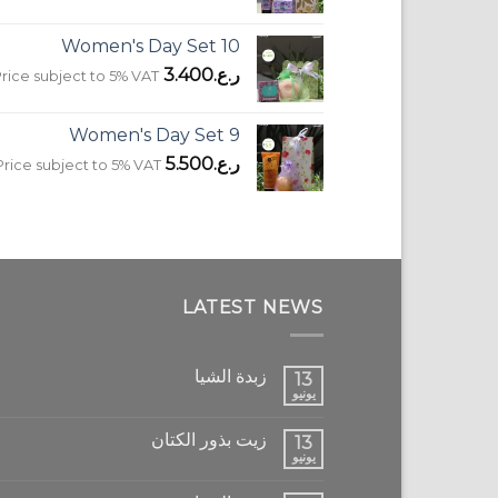
Women's Day Set 10
ر.ع.
3.400
rice subject to 5% VAT
Women's Day Set 9
ر.ع.
5.500
Price subject to 5% VAT
LATEST NEWS
زبدة الشيا
13
يونيو
زيت بذور الكتان
13
يونيو