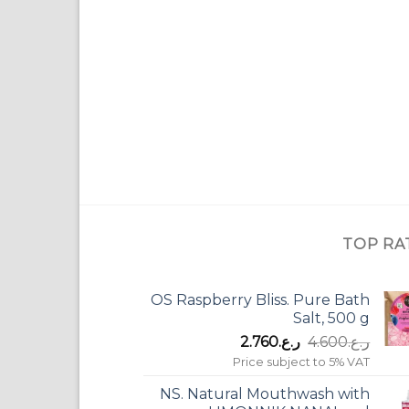
TOP RA
OS Raspberry Bliss. Pure Bath
Salt, 500 g
السعر
السعر
ر.ع.
4.600
ر.ع.
2.760
الأصلي
الحالي
Price subject to 5% VAT
هو:
هو:
NS. Natural Mouthwash with
ر.ع.4.600.
ر.ع.2.760.