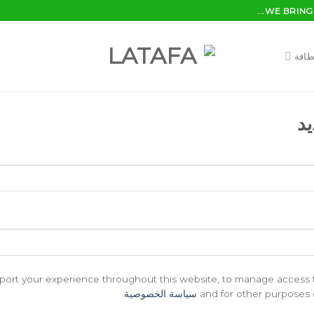
WE BRING 
طافة
د
pport your experience throughout this website, to manage access 
and for other purposes 
سياسة الخصوصية
.